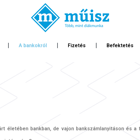
A bankokról
Fizetés
Befektetés
árt életében bankban, de vajon bankszámlanyitáson és a f