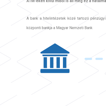
ATM-eken kívül miből is áll még ez a hatal
A bank a hitelintézetek közé tartozó pénzügy
központi bankja a Magyar Nemzeti Bank