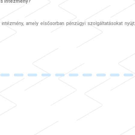
mas intézmény?
i intézmény, amely elsősorban pénzügyi szolgáltatásokat nyúj